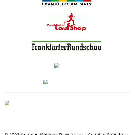
Frankfurt
Frankfurter
Laufshop
Frankfurter Rundschau
Querbeet
Sanitätshaus
Raab
©
2026
Spiridon Mainova Silvesterlauf | Spiridon Frankfurt